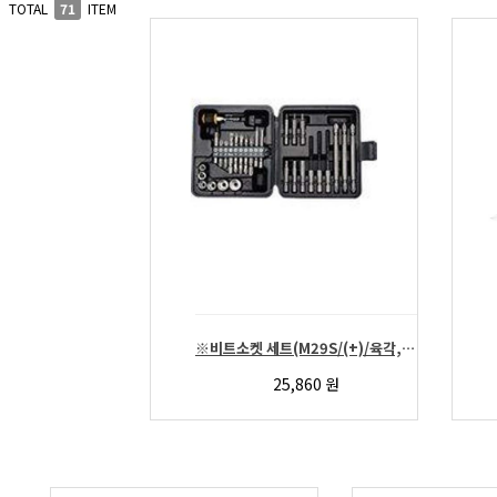
TOTAL
71
ITEM
※비트소켓 세트(M29S/(+)/육각,소켓/29pcs/NAVI)
25,860
원