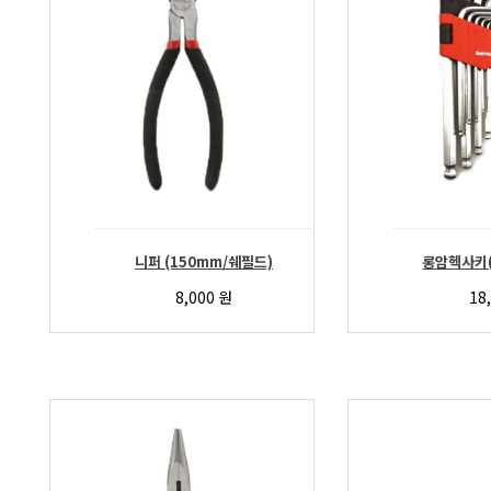
니퍼 (150mm/쉐필드)
롱암헥사키(
8,000
원
18