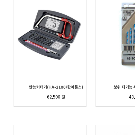
만능커터기(HA-2100/한아툴스)
보쉬 다기능 
62,500
원
43