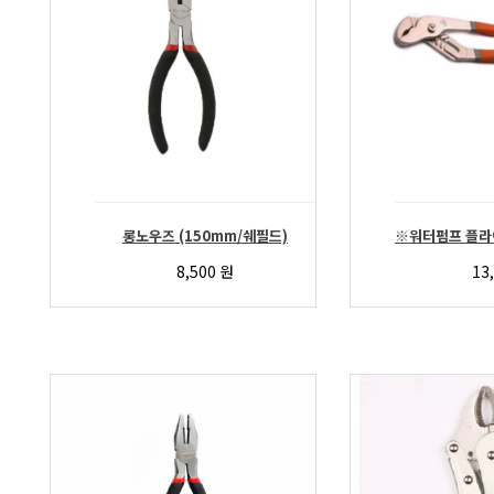
롱노우즈 (150mm/쉐필드)
8,500
원
13