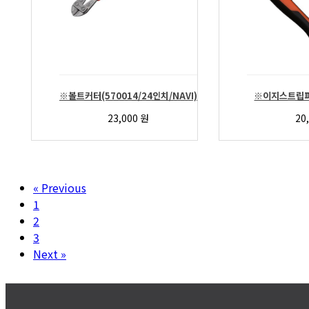
※볼트커터(570014/24인치/NAVI)
※이지스트립퍼(
23,000
원
20
« Previous
1
2
3
Next »