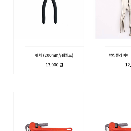
펜치 (200mm//쉐필드)
락킹플라이어 
13,000
원
12