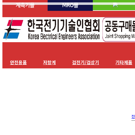
안전용품
저항계
검전기/검상기
기타제품
전