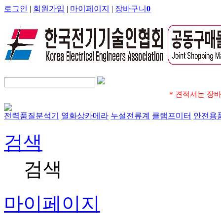
로그인
|
회원가입
|
마이페이지
|
장바구니
0
* 견적서는 장
전력품질분석기
열화상카메라
누설전류계
클램프미터
안전용
검색
검색
마이페이지