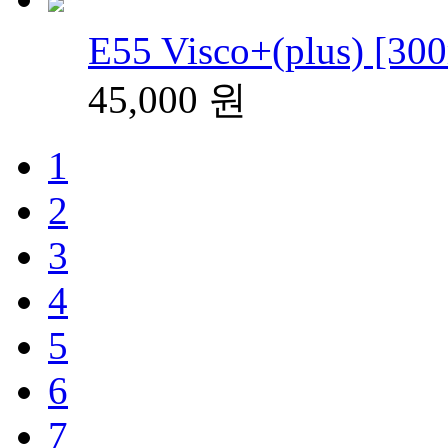
E55 Visco+(plus) [30
45,000
원
1
2
3
4
5
6
7