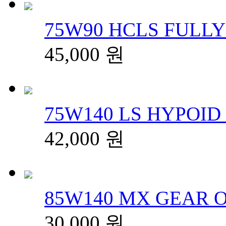
75W90 HCLS FULLY 
45,000
원
75W140 LS HYPOID 
42,000
원
85W140 MX GEAR OI
30,000
원